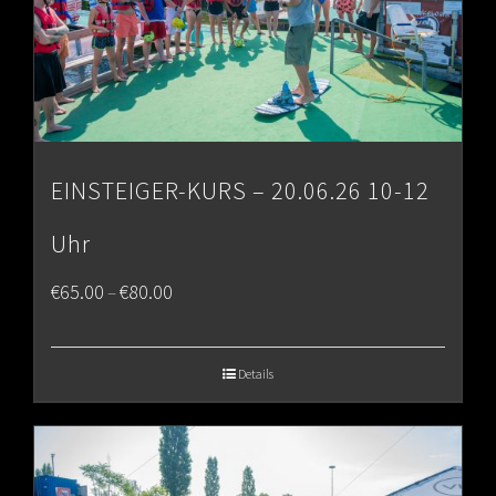
EINSTEIGER-KURS – 20.06.26 10-12
Uhr
Price
€
65.00
€
80.00
–
range:
€65.00
Details
through
€80.00