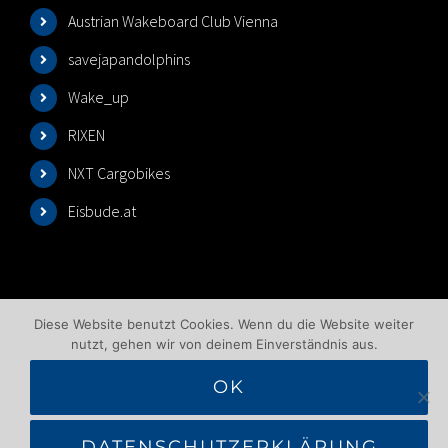
Austrian Wakeboard Club Vienna
savejapandolphins
Wake_up
RIXEN
NXT Cargobikes
Eisbude.at
Diese Website benutzt Cookies. Wenn du die Website weiter
nutzt, gehen wir von deinem Einverständnis aus.
OK
©2025 Wakeboardlift Wien | All Rights Reserved |
Impressum
|
Datenschutzbelehrung
|
AGB
|
DATENSCHUTZERKLÄRUNG