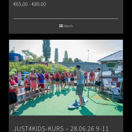
Price
€
65.00
€
80.00
–
range:
€65.00
Details
through
€80.00
JUST4KIDS-KURS – 28.06.26 9-11