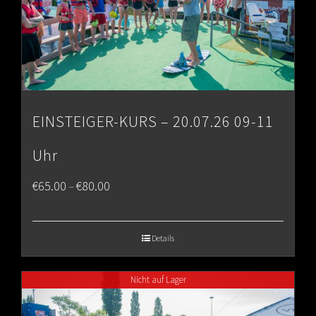
EINSTEIGER-KURS – 20.07.26 09-11
Uhr
Price
€
65.00
€
80.00
–
range:
€65.00
Details
through
Nicht auf Lager
€80.00