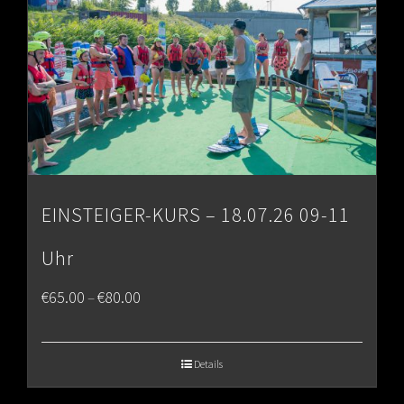
EINSTEIGER-KURS – 18.07.26 09-11
Uhr
Price
€
65.00
€
80.00
–
range:
€65.00
Details
through