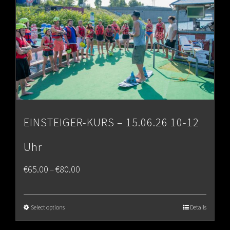
EINSTEIGER-KURS – 15.06.26 10-12
Uhr
Price
€
65.00
€
80.00
–
range:
€65.00
Select options
Details
through