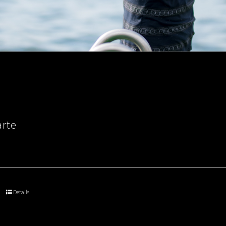
arte
Details