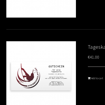
Tagesk
€
41.00
Add to cart