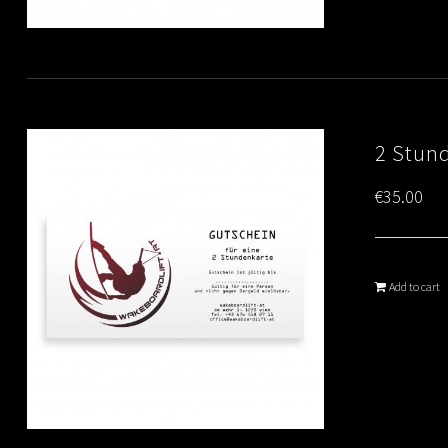
2 Stun
€
35.00
Add to cart