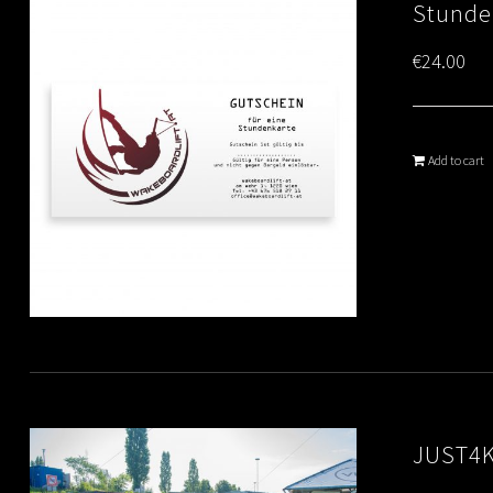
Stunde
€
24.00
Add to cart
JUST4K