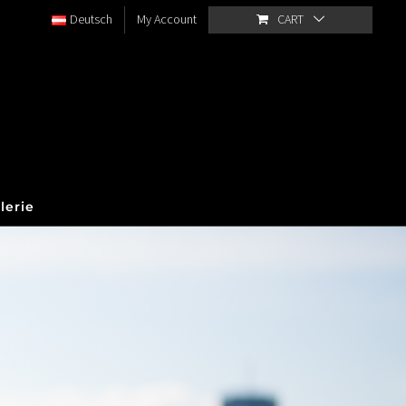
Deutsch
My Account
CART
lerie