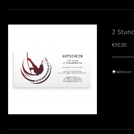
2 Stun
€
30.00
Add to cart