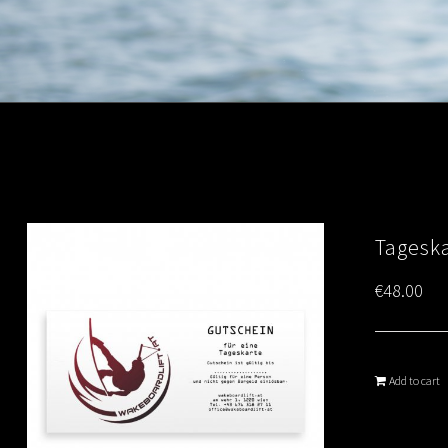
Tagesk
€
48.00
Add to cart