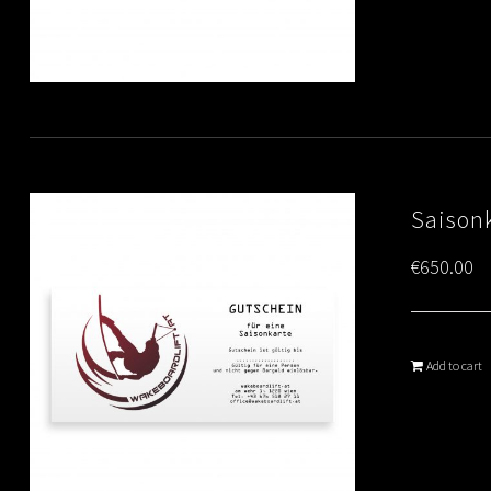
Saison
€
650.00
Add to cart