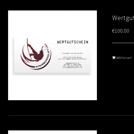
Wertgut
€
100.00
Add to cart