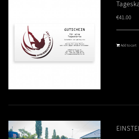
Tagesk
€
41.00
Add to cart
EINSTE