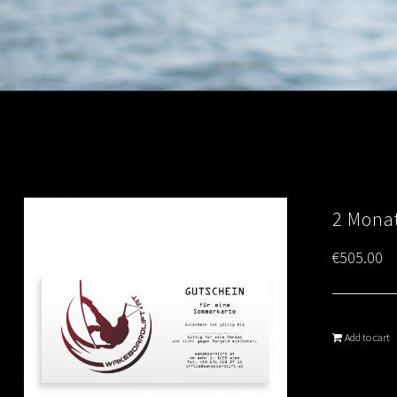
2 Monat
€
505.00
Add to cart