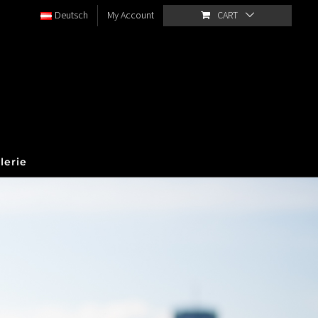
Deutsch
My Account
CART
lerie