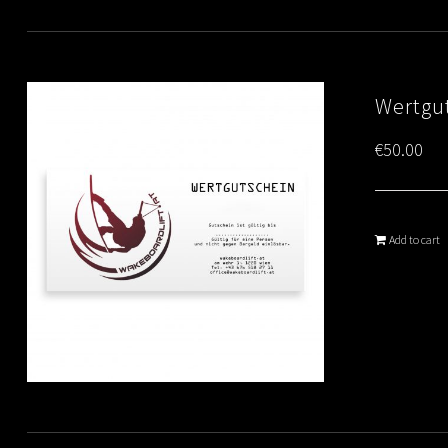
Wertgut
€
50.00
Add to cart