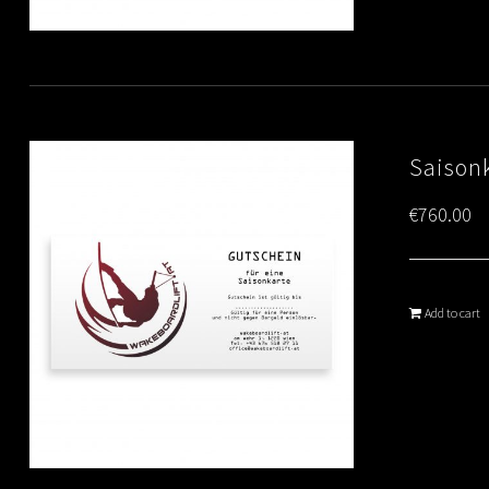
Saison
€
760.00
Add to cart