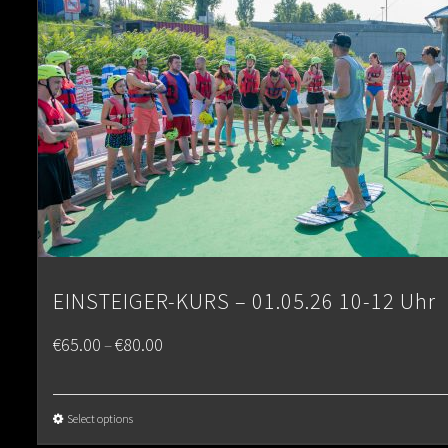
EINSTEIGER-KURS – 01.05.26 10-12 Uhr
Price
€
65.00
€
80.00
–
range:
€65.00
Select options