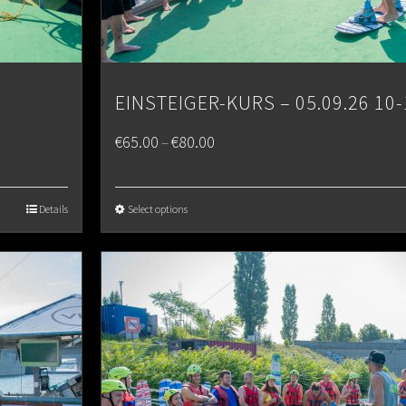
EINSTEIGER-KURS – 05.09.26 10-
Price
€
65.00
€
80.00
–
range:
€65.00
Details
Select options
through
€80.00