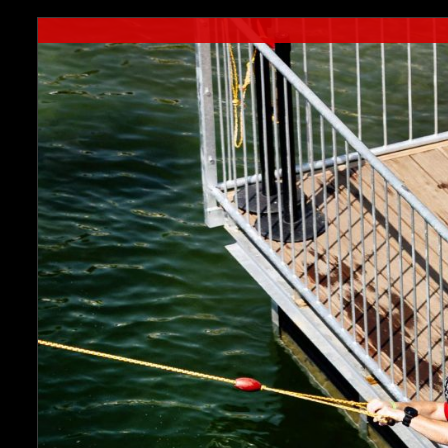
through
€80.00