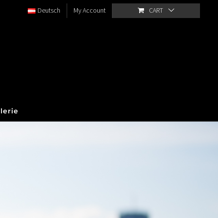
Deutsch
My Account
CART
lerie