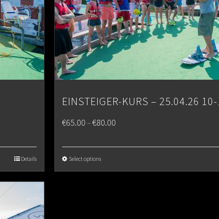
EINSTEIGER-KURS – 25.04.26 10-
Price
€
65.00
€
80.00
–
range:
€65.00
Details
Select options
through
€80.00