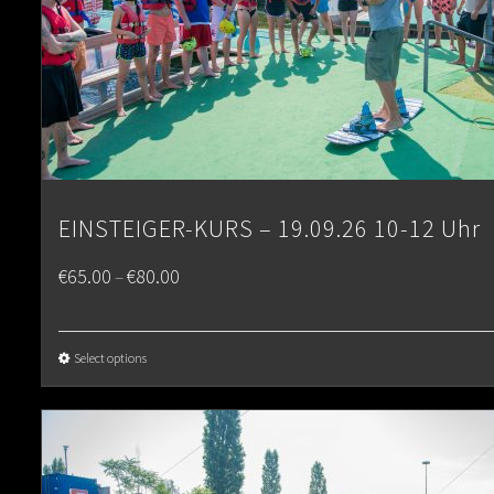
EINSTEIGER-KURS – 19.09.26 10-12 Uhr
Price
€
65.00
€
80.00
–
range:
€65.00
Select options
through
€80.00