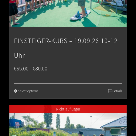
EINSTEIGER-KURS – 19.09.26 10-12
Uhr
Price
€
65.00
€
80.00
–
range:
€65.00
Select options
Details
through
Nicht auf Lager
€80.00