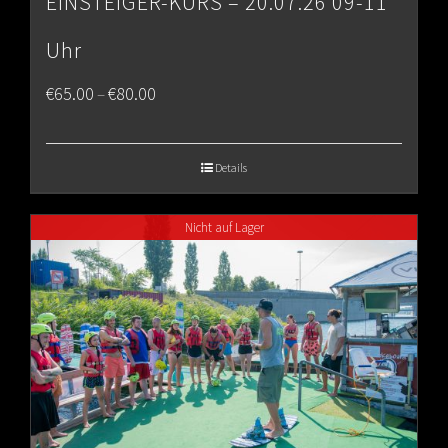
EINSTEIGER-KURS – 20.07.26 09-11
Uhr
Price
€
65.00
€
80.00
–
range:
€65.00
Details
through
Nicht auf Lager
€80.00