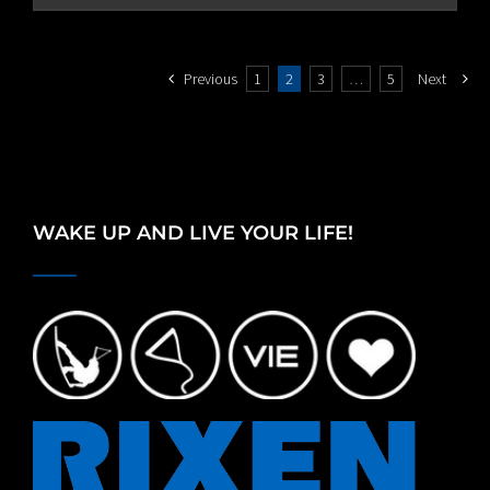
through
€80.00
Previous
1
2
3
…
5
Next
WAKE UP AND LIVE YOUR LIFE!