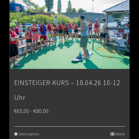
EINSTEIGER-KURS – 18.04.26 10-12
Uhr
Price
€
65.00
€
80.00
–
range:
€65.00
Select options
Details