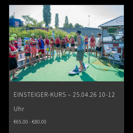
through
€80.00
EINSTEIGER-KURS – 25.04.26 10-12
Uhr
Price
€
65.00
€
80.00
–
range: