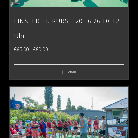
EINSTEIGER-KURS – 20.06.26 10-12
Uhr
Price
€
65.00
€
80.00
–
range:
€65.00
Details
through
€80.00