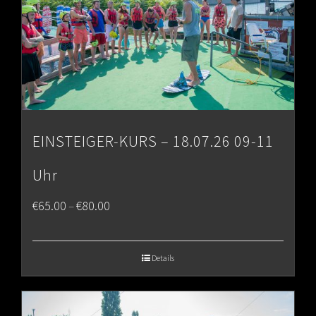
EINSTEIGER-KURS – 18.07.26 09-11
Uhr
Price
€
65.00
€
80.00
–
range:
€65.00
Details
through
€80.00