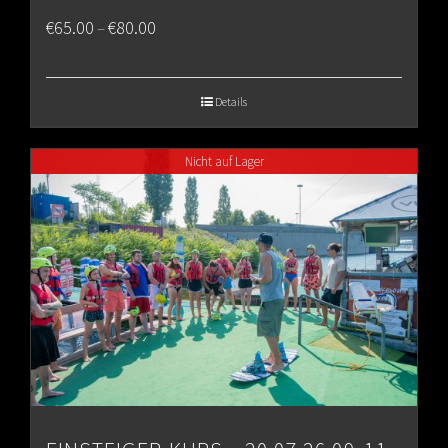
Price
€
65.00
€
80.00
–
range:
€65.00
Details
through
Nicht auf Lager
€80.00