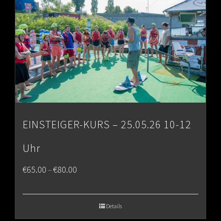
EINSTEIGER-KURS – 25.05.26 10-12
Uhr
Price
€
65.00
€
80.00
–
range:
€65.00
Details