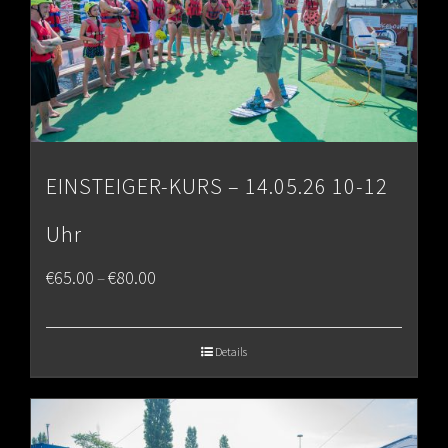
EINSTEIGER-KURS – 14.05.26 10-12
Uhr
Price
€
65.00
€
80.00
–
range:
€65.00
Details
through
€80.00