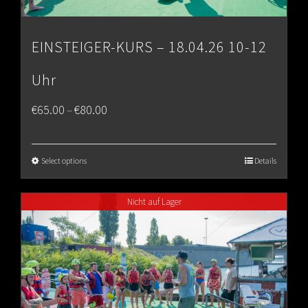
EINSTEIGER-KURS – 18.04.26 10-12
Uhr
Price
€
65.00
€
80.00
–
range:
€65.00
Select options
Details
through
Nicht auf Lager
€80.00