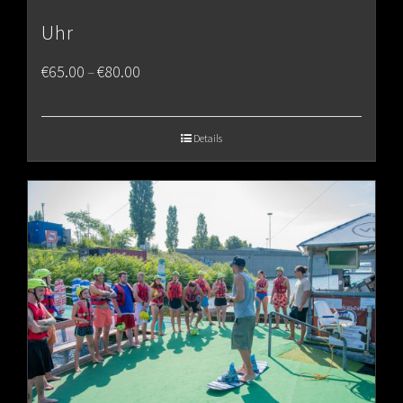
Uhr
Price
€
65.00
€
80.00
–
range:
€65.00
Details
through
€80.00