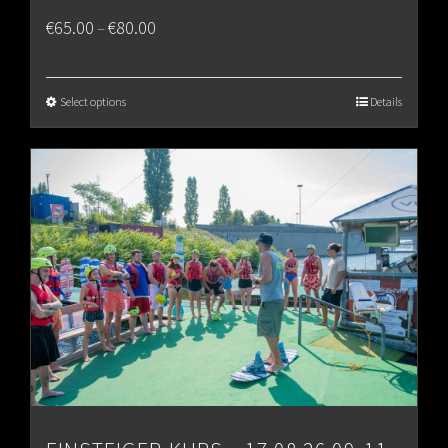
Price
€
65.00
€
80.00
–
range:
€65.00
Select options
Details
through
€80.00