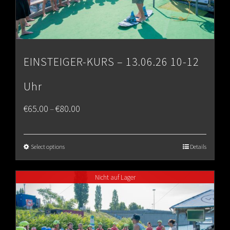
EINSTEIGER-KURS – 13.06.26 10-12
Uhr
Price
€
65.00
€
80.00
–
range:
€65.00
Select options
Details
through
Nicht auf Lager
€80.00