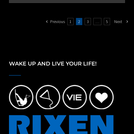
through
€80.00
Previous
1
2
3
…
5
Next
WAKE UP AND LIVE YOUR LIFE!