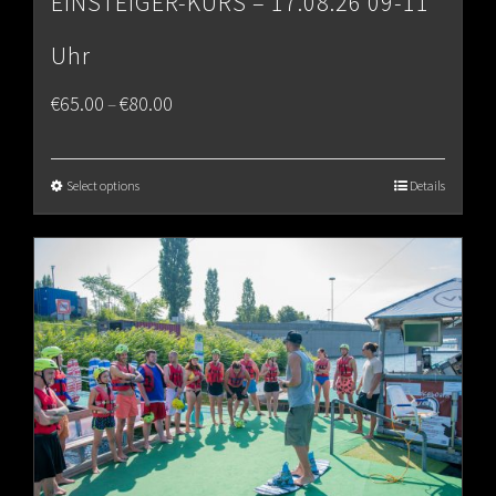
EINSTEIGER-KURS – 17.08.26 09-11
Uhr
Price
€
65.00
€
80.00
–
range:
€65.00
Select options
Details
through
€80.00