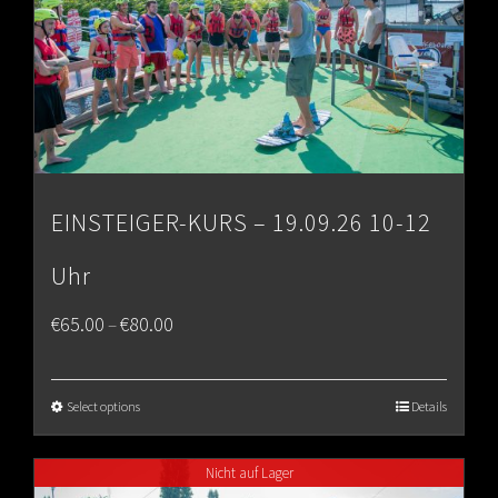
EINSTEIGER-KURS – 19.09.26 10-12
Uhr
Price
€
65.00
€
80.00
–
range:
€65.00
Select options
Details
through
Nicht auf Lager
€80.00