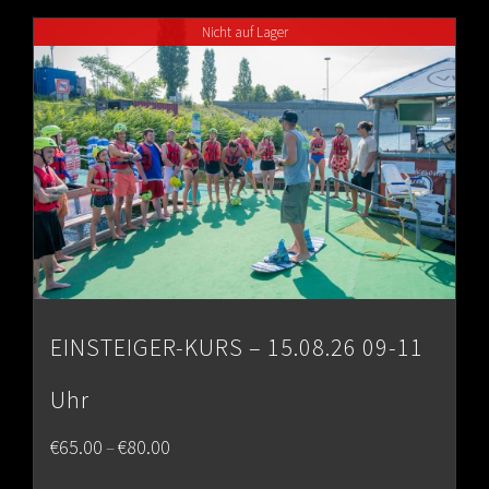
through
Nicht auf Lager
€80.00
EINSTEIGER-KURS – 15.08.26 09-11
Uhr
Price
€
65.00
€
80.00
–
range: