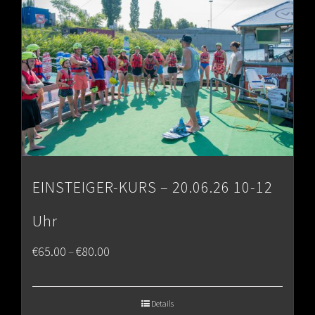
EINSTEIGER-KURS – 20.06.26 10-12
Uhr
Price
€
65.00
€
80.00
–
range:
€65.00
Details