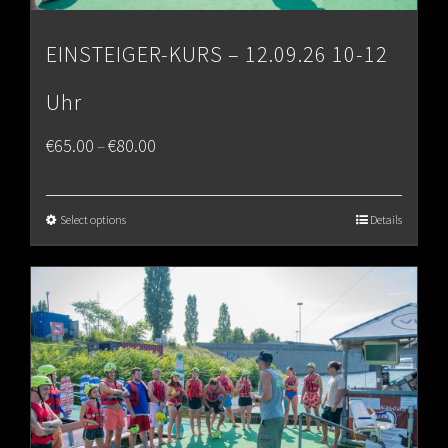
EINSTEIGER-KURS – 12.09.26 10-12
Uhr
Price
€
65.00
€
80.00
–
range:
€65.00
Select options
Details
through
€80.00