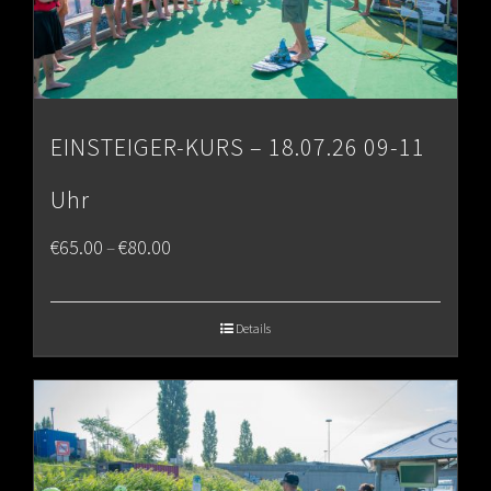
EINSTEIGER-KURS – 18.07.26 09-11
Uhr
Price
€
65.00
€
80.00
–
range:
€65.00
Details
through
€80.00