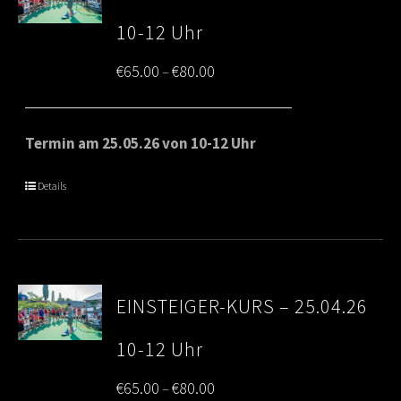
10-12 Uhr
Price
€
65.00
€
80.00
–
range:
€65.00
Termin am 25.05.26 von 10-12 Uhr
through
Details
€80.00
EINSTEIGER-KURS – 25.04.26
10-12 Uhr
Price
€
65.00
€
80.00
–