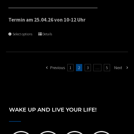
range:
€65.00
Termin am 25.04.26 von 10-12 Uhr
through
Select options
Details
€80.00
Previous
1
2
3
…
5
Next
WAKE UP AND LIVE YOUR LIFE!