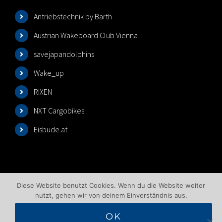
Antriebstechnik by Barth
Austrian Wakeboard Club Vienna
savejapandolphins
Wake_up
RIXEN
NXT Cargobikes
Eisbude.at
Diese Website benutzt Cookies. Wenn du die Website weiter
nutzt, gehen wir von deinem Einverständnis aus.
OK
©2025 Wakeboardlift Wien | All Rights Reserved |