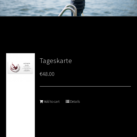
Tageskarte
€
48.00
Add to cart
Details