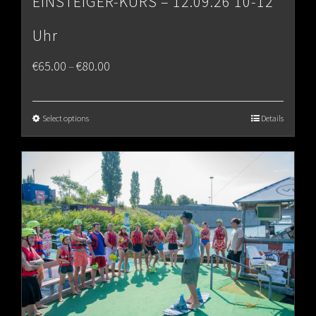
EINSTEIGER-KURS – 12.09.26 10-12
Uhr
Price
€
65.00
€
80.00
–
range:
€65.00
Select options
Details
through
€80.00