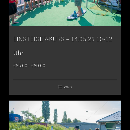
EINSTEIGER-KURS – 14.05.26 10-12
Uhr
Price
€
65.00
€
80.00
–
range:
€65.00
Details
through
€80.00