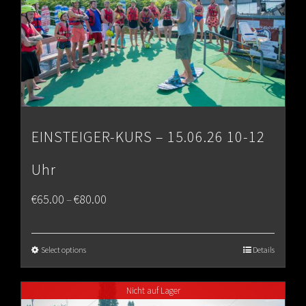
EINSTEIGER-KURS – 15.06.26 10-12
Uhr
Price
€
65.00
€
80.00
–
range:
€65.00
Select options
Details
through
Nicht auf Lager
€80.00