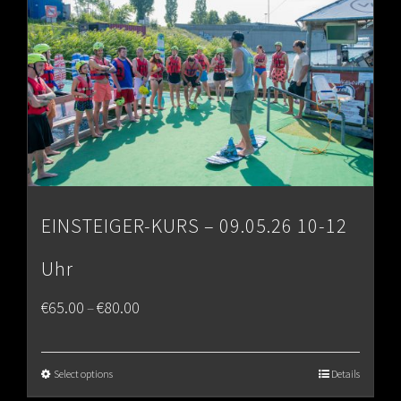
EINSTEIGER-KURS – 09.05.26 10-12
Uhr
Price
€
65.00
€
80.00
–
range:
€65.00
Select options
Details