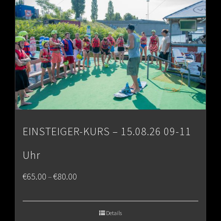
EINSTEIGER-KURS – 15.08.26 09-11
Uhr
Price
€
65.00
€
80.00
–
range:
€65.00
Details