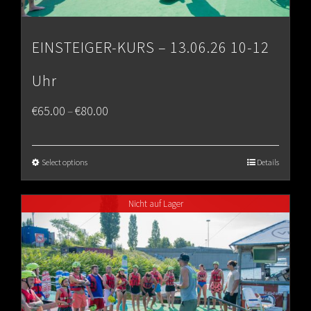
EINSTEIGER-KURS – 13.06.26 10-12
Uhr
Price
€
65.00
€
80.00
–
range:
€65.00
Select options
Details
through
Nicht auf Lager
€80.00