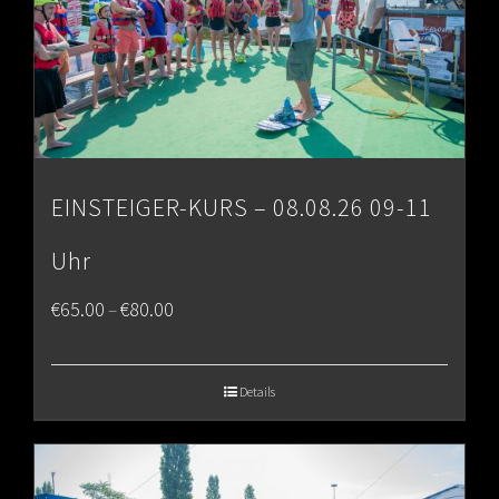
EINSTEIGER-KURS – 08.08.26 09-11
Uhr
Price
€
65.00
€
80.00
–
range:
€65.00
Details
through
€80.00