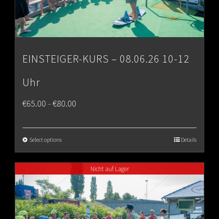
EINSTEIGER-KURS – 08.06.26 10-12
Uhr
Price
€
65.00
€
80.00
–
range:
€65.00
Select options
Details
through
Nicht auf Lager
€80.00