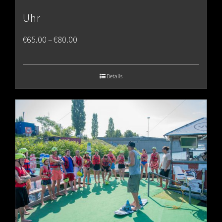
Uhr
Price
€
65.00
€
80.00
–
range:
€65.00
Details
through
€80.00