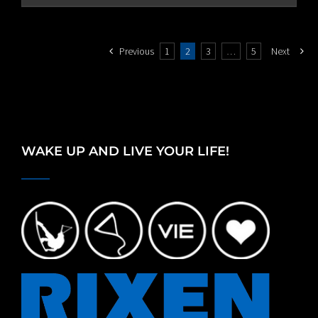
through
€80.00
Previous
1
2
3
…
5
Next
WAKE UP AND LIVE YOUR LIFE!