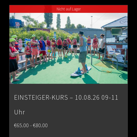
through
Nicht auf Lager
€80.00
EINSTEIGER-KURS – 10.08.26 09-11
Uhr
Price
€
65.00
€
80.00
–
range: