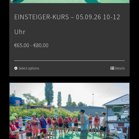
EINSTEIGER-KURS – 05.09.26 10-12
Uhr
Price
€
65.00
€
80.00
–
range:
€65.00
Select options
Details
through
€80.00