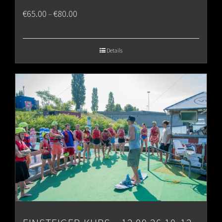
Price
€
65.00
€
80.00
–
range:
€65.00
Details
through
€80.00