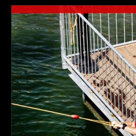
through
€80.00