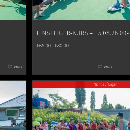
EINSTEIGER-KURS – 15.08.26 09-
Price
€
65.00
€
80.00
–
range:
€65.00
Details
Details
through
Nicht auf Lager
€80.00