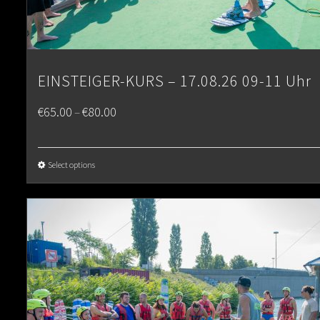
EINSTEIGER-KURS – 17.08.26 09-11 Uhr
Price
€
65.00
€
80.00
–
range:
€65.00
Select options
through
€80.00