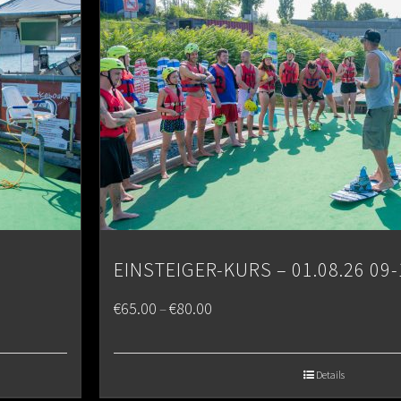
EINSTEIGER-KURS – 01.08.26 09-
Price
€
65.00
€
80.00
–
range:
€65.00
Details