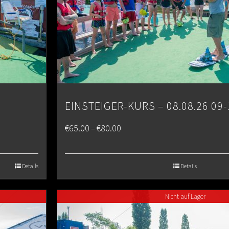
EINSTEIGER-KURS – 08.08.26 09-
Price
€
65.00
€
80.00
–
range:
€65.00
Details
Details
through
Nicht auf Lager
€80.00