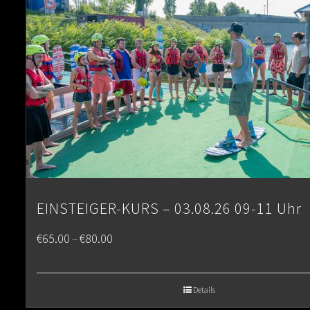
EINSTEIGER-KURS – 03.08.26 09-11 Uhr
Price
€
65.00
€
80.00
–
range:
€65.00
Details