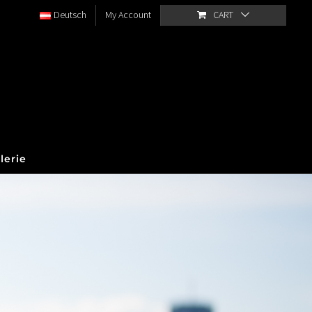
Deutsch
My Account
CART
lerie