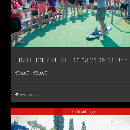
EINSTEIGER-KURS – 10.08.26 09-11 Uhr
Price
€
65.00
€
80.00
–
range:
€65.00
Select options
through
Nicht auf Lager
€80.00