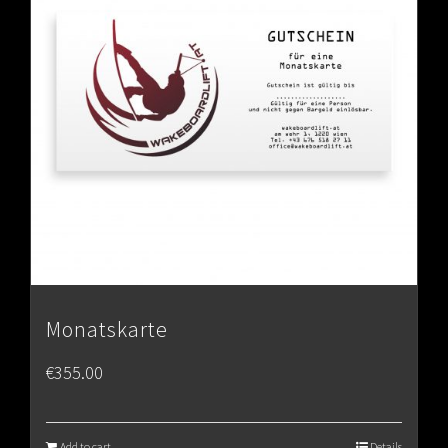
Monatskarte
€
355.00
Add to cart
Details