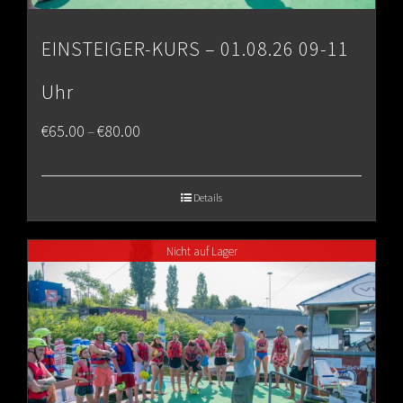
EINSTEIGER-KURS – 01.08.26 09-11
Uhr
Price
€
65.00
€
80.00
–
range:
€65.00
Details
through
Nicht auf Lager
€80.00