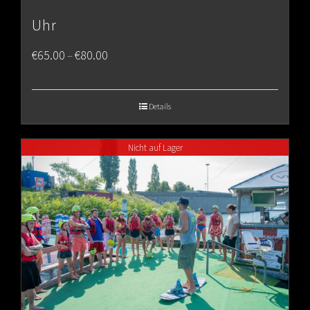
Uhr
Price
€
65.00
€
80.00
–
range:
€65.00
Details
through
Nicht auf Lager
€80.00