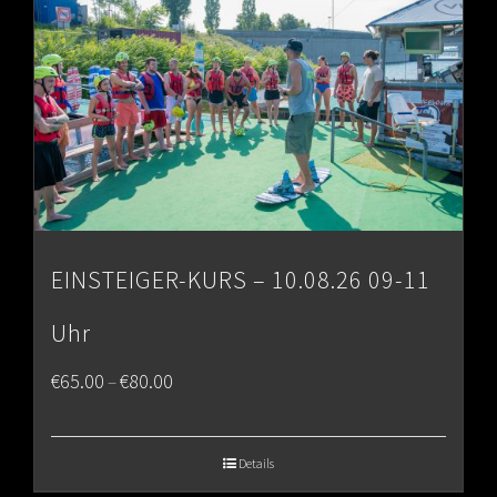
EINSTEIGER-KURS – 10.08.26 09-11
Uhr
Price
€
65.00
€
80.00
–
range:
€65.00
Details