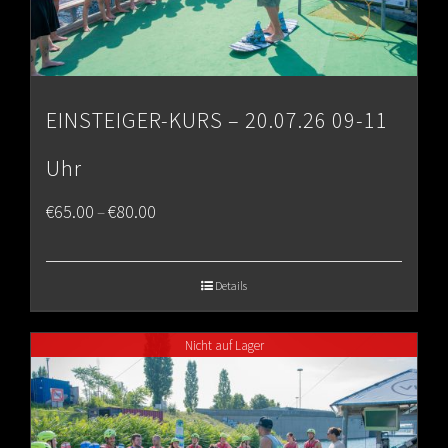
EINSTEIGER-KURS – 20.07.26 09-11
Uhr
Price
€
65.00
€
80.00
–
range:
€65.00
Details
through
Nicht auf Lager
€80.00