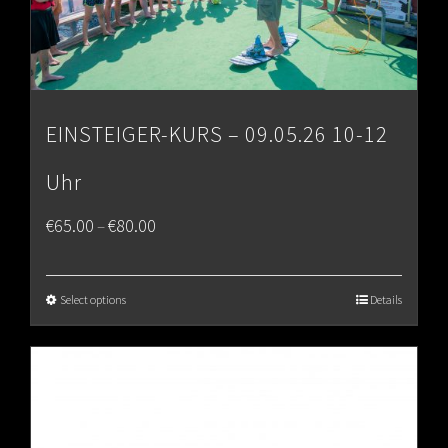
EINSTEIGER-KURS – 09.05.26 10-12
Uhr
Price
€
65.00
€
80.00
–
range:
€65.00
Select options
Details
through
€80.00