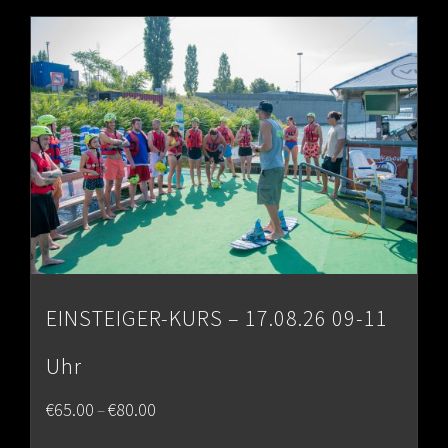
through
€80.00
EINSTEIGER-KURS – 17.08.26 09-11
Uhr
Price
€
65.00
€
80.00
–
range: