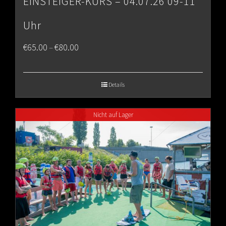
EINSTEIGER-KURS – 04.07.26 09-11
Uhr
Price
€
65.00
€
80.00
–
range:
€65.00
Details
through
Nicht auf Lager
€80.00