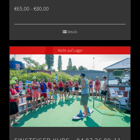
Price
€
65.00
€
80.00
–
range:
€65.00
Details
through
Nicht auf Lager
€80.00