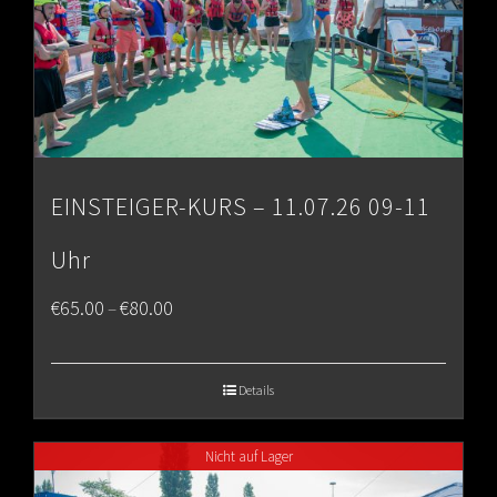
EINSTEIGER-KURS – 11.07.26 09-11
Uhr
Price
€
65.00
€
80.00
–
range:
€65.00
Details
through
Nicht auf Lager
€80.00