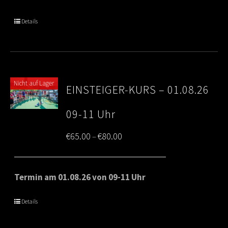
through
Details
€80.00
Nicht auf Lager
EINSTEIGER-KURS – 01.08.26
09-11 Uhr
Price
€
65.00
€
80.00
–
range:
€65.00
Termin am 01.08.26 von 09-11 Uhr
through
Details
€80.00