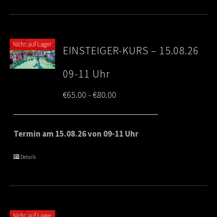
Nicht auf Lager
EINSTEIGER-KURS – 15.08.26
09-11 Uhr
Price
€
65.00
€
80.00
–
range:
€65.00
Termin am 15.08.26 von 09-11 Uhr
through
Details
€80.00
Nicht auf Lager