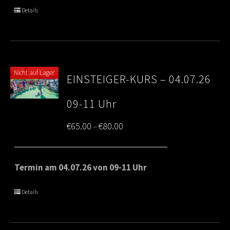
through
Details
€80.00
Nicht auf Lager
EINSTEIGER-KURS – 04.07.26
09-11 Uhr
Price
€
65.00
€
80.00
–
range:
€65.00
Termin am 04.07.26 von 09-11 Uhr
through
Details
€80.00