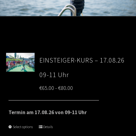
EINSTEIGER-KURS – 17.08.26
09-11 Uhr
Price
€
65.00
€
80.00
–
range:
€65.00
Termin am 17.08.26 von 09-11 Uhr
through
Select options
Details
€80.00