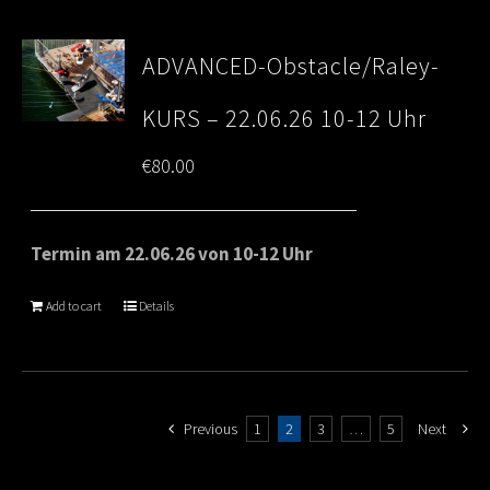
ADVANCED-Obstacle/Raley-
KURS – 22.06.26 10-12 Uhr
€
80.00
Termin am 22.06.26 von 10-12 Uhr
Add to cart
Details
Previous
1
2
3
…
5
Next