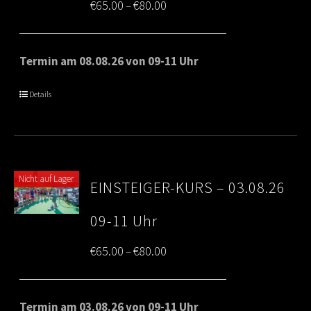
Price
€
65.00
€
80.00
–
range:
€65.00
Termin am 08.08.26 von 09-11 Uhr
through
Details
€80.00
Nicht auf Lager
EINSTEIGER-KURS – 03.08.26
09-11 Uhr
Price
€
65.00
€
80.00
–
range:
€65.00
Termin am 03.08.26 von 09-11 Uhr