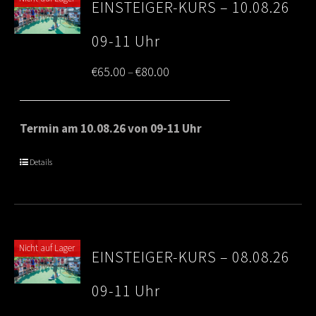
EINSTEIGER-KURS – 10.08.26
09-11 Uhr
Price
€
65.00
€
80.00
–
range:
€65.00
Termin am 10.08.26 von 09-11 Uhr
through
Details
€80.00
Nicht auf Lager
EINSTEIGER-KURS – 08.08.26
09-11 Uhr