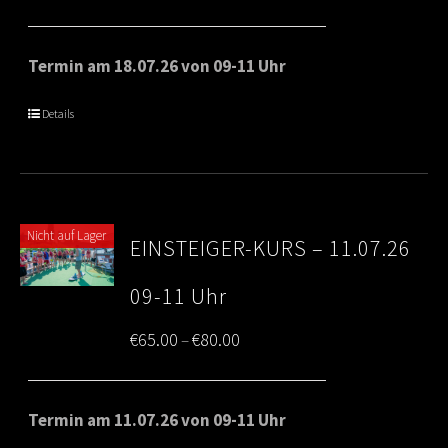
range:
€65.00
Termin am 18.07.26 von 09-11 Uhr
through
Details
€80.00
Nicht auf Lager
EINSTEIGER-KURS – 11.07.26
09-11 Uhr
Price
€
65.00
€
80.00
–
range:
€65.00
Termin am 11.07.26 von 09-11 Uhr