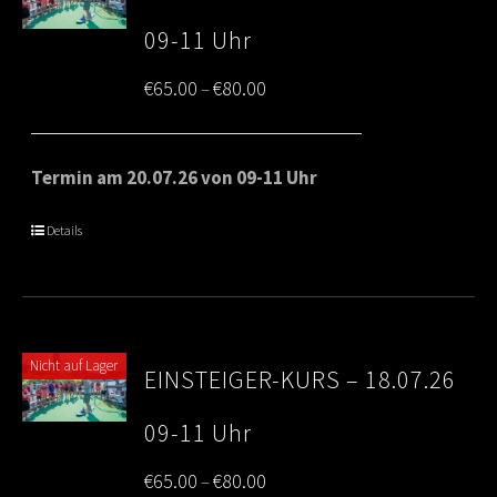
09-11 Uhr
Price
€
65.00
€
80.00
–
range:
€65.00
Termin am 20.07.26 von 09-11 Uhr
through
Details
€80.00
Nicht auf Lager
EINSTEIGER-KURS – 18.07.26
09-11 Uhr
Price
€
65.00
€
80.00
–