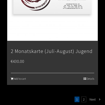
2 Monatskarte (Juli-August) Jugend
€
430.00
Add to cart
Details
1
2
Next