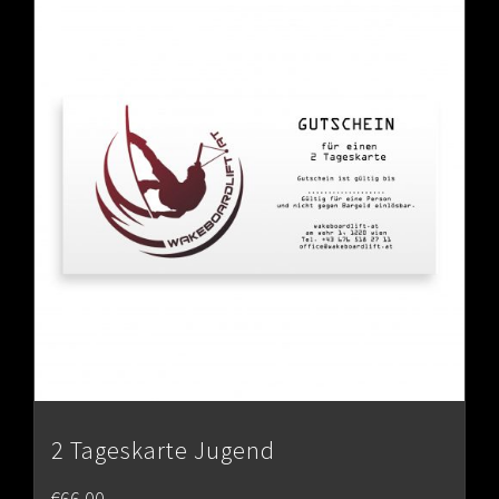
2 Tageskarte Jugend
€
66.00