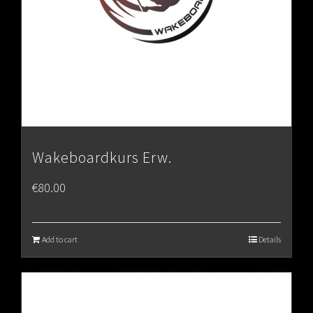
Wakeboardkurs Erw.
€
80.00
Add to cart
Details