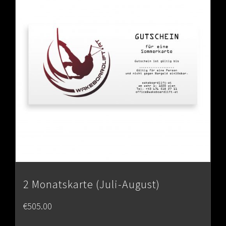
2 Monatskarte (Juli-August)
€
505.00