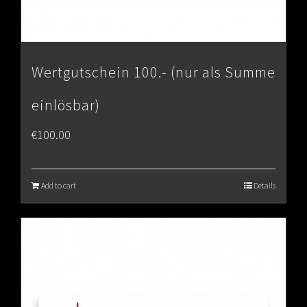
Wertgutschein 100.- (nur als Summe
einlösbar)
€
100.00
Add to cart
Details