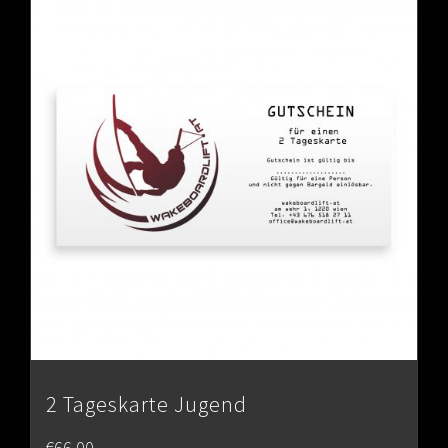
2 Tageskarte Jugend
€
66.00