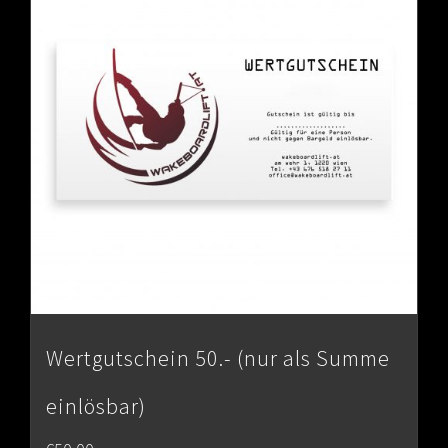
Wertgutschein 50.- (nur als Summe
einlösbar)