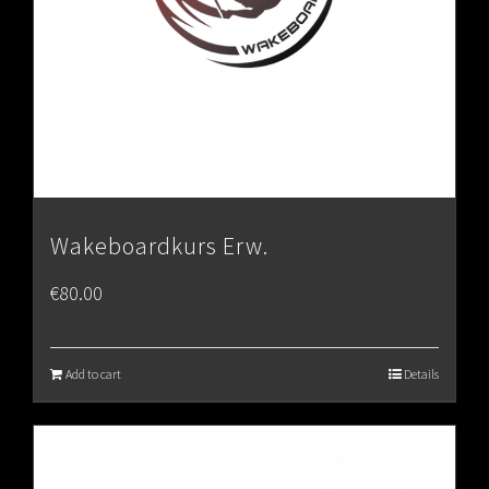
Wakeboardkurs Erw.
€
80.00
Add to cart
Details