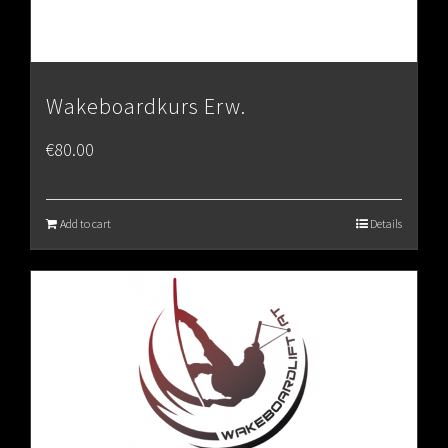
Wakeboardkurs Erw.
€
80.00
Add to cart
Details