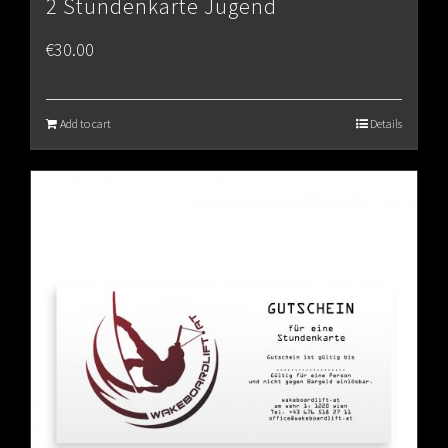
2 Stundenkarte Jugend
€
30.00
Add to cart
Details