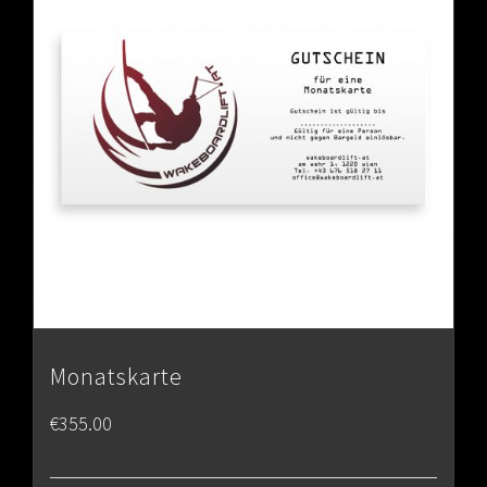
Monatskarte
€
355.00