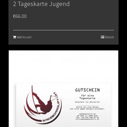
2 Tageskarte Jugend
€
66.00
Add to cart
Details