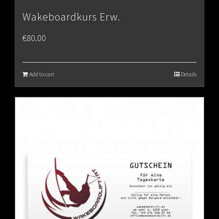
Wakeboardkurs Erw.
€
80.00
Add to cart
Details