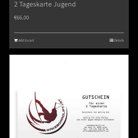
2 Tageskarte Jugend
€
66.00
Add to cart
Details