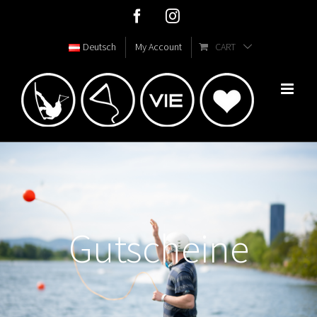
Skip
Facebook
Instagram
to
Deutsch
My Account
CART
content
Gutscheine