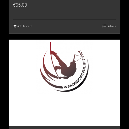
€
65.00
Add to cart
Details