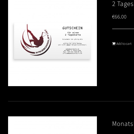
2 Tage
€
66.00
Add to cart
Monats