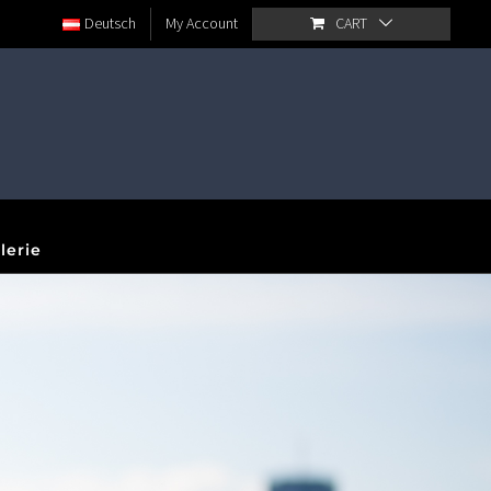
Deutsch
My Account
CART
lerie