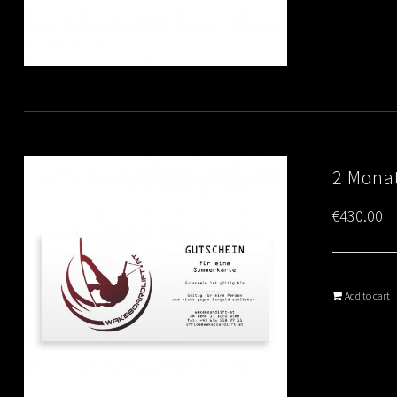
2 Monat
€
430.00
Add to cart