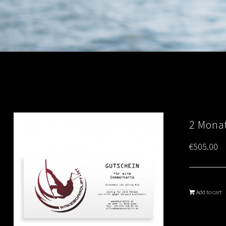
2 Monat
€
505.00
Add to cart