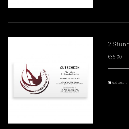
2 Stun
€
35.00
Add to cart