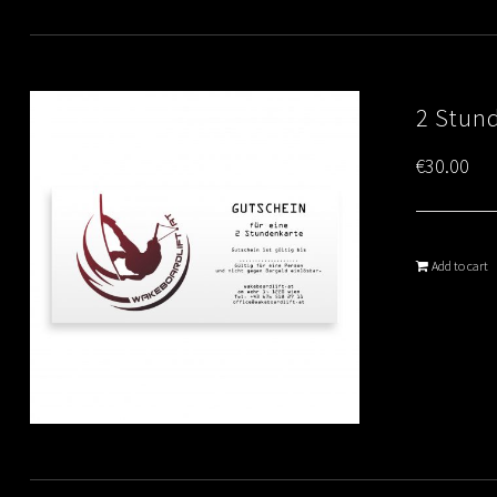
2 Stun
€
30.00
Add to cart