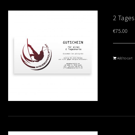
2 Tages
€
75.00
Add to cart