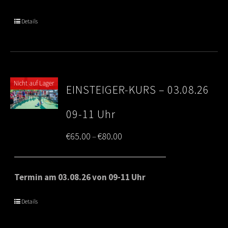
through
Details
€80.00
Nicht auf Lager
EINSTEIGER-KURS – 03.08.26
09-11 Uhr
Price
€
65.00
€
80.00
–
range:
€65.00
Termin am 03.08.26 von 09-11 Uhr
through
Details
€80.00