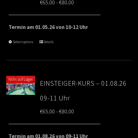
Price
€
65.00
€
80.00
–
range:
€65.00
Termin am 01.05.26 von 10-12 Uhr
through
Select options
Details
€80.00
Nicht auf Lager
EINSTEIGER-KURS – 01.08.26
09-11 Uhr
Price
€
65.00
€
80.00
–
range:
€65.00
Termin am 01.08.26 von 09-11 Uhr