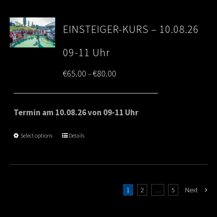
EINSTEIGER-KURS – 10.08.26
09-11 Uhr
Price
€
65.00
€
80.00
–
range:
€65.00
Termin am 10.08.26 von 09-11 Uhr
through
Select options
Details
€80.00
1
2
…
5
Next