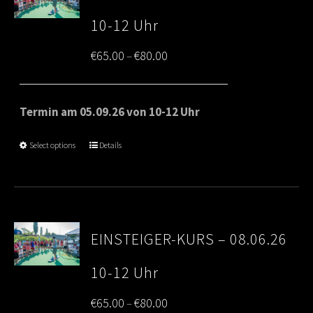
10-12 Uhr
Price
€
65.00
€
80.00
–
range:
€65.00
Termin am 05.09.26 von 10-12 Uhr
through
Select options
Details
€80.00
EINSTEIGER-KURS – 08.06.26
10-12 Uhr
Price
€
65.00
€
80.00
–