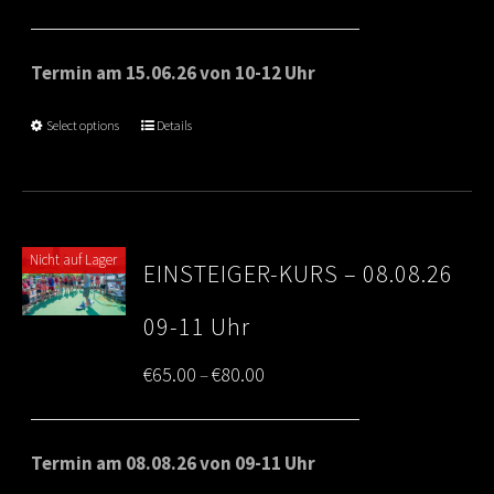
range:
€65.00
Termin am 15.06.26 von 10-12 Uhr
through
Select options
Details
€80.00
Nicht auf Lager
EINSTEIGER-KURS – 08.08.26
09-11 Uhr
Price
€
65.00
€
80.00
–
range:
€65.00
Termin am 08.08.26 von 09-11 Uhr