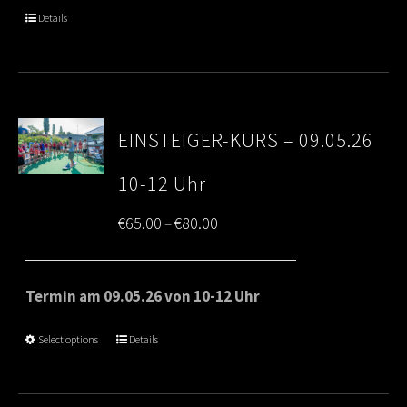
through
Details
€80.00
EINSTEIGER-KURS – 09.05.26
10-12 Uhr
Price
€
65.00
€
80.00
–
range:
€65.00
Termin am 09.05.26 von 10-12 Uhr
through
Select options
Details
€80.00