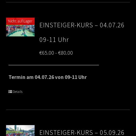
Nicht auf Lager
EINSTEIGER-KURS – 04.07.26
09-11 Uhr
Price
€
65.00
€
80.00
–
range:
€65.00
Termin am 04.07.26 von 09-11 Uhr
through
Details
€80.00
EINSTEIGER-KURS – 05.09.26