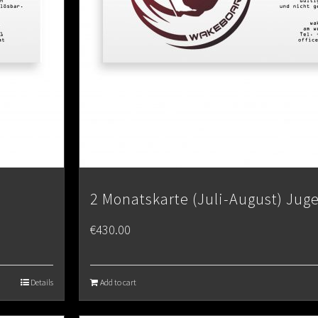
2 Monatskarte (Juli-August) Jug
€
430.00
Details
Add to cart