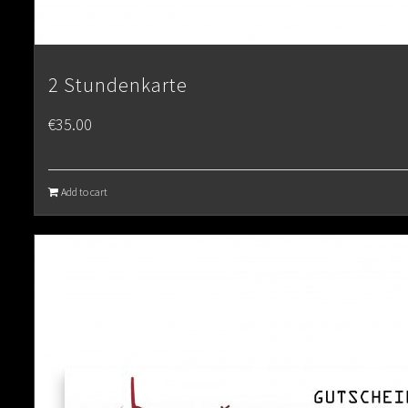
2 Stundenkarte
€
35.00
Add to cart