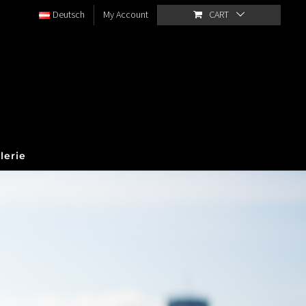
Deutsch
My Account
CART
lerie