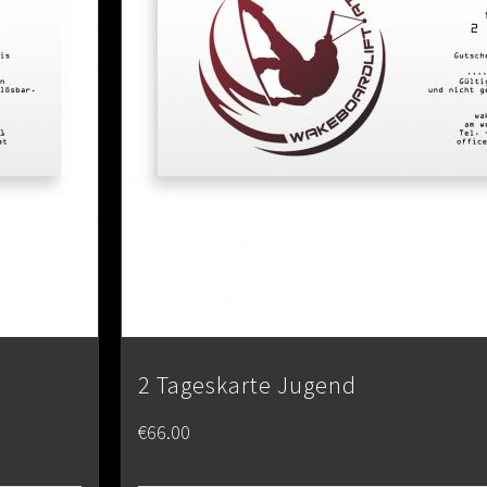
2 Tageskarte Jugend
€
66.00