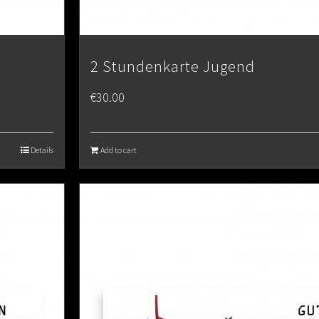
2 Stundenkarte Jugend
€
30.00
Details
Add to cart