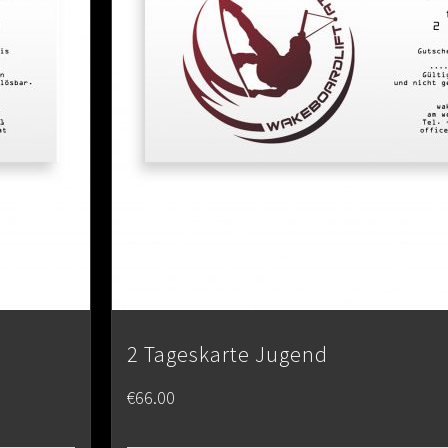
2 Tageskarte Jugend
€
66.00