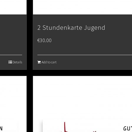
2 Stundenkarte Jugend
€
30.00
Details
Add to cart