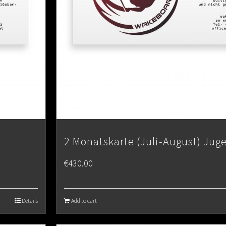
2 Monatskarte (Juli-August) Jug
€
430.00
Details
Add to cart