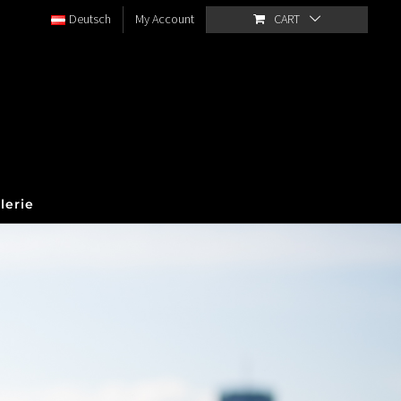
Deutsch
My Account
CART
lerie