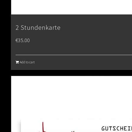
2 Stundenkarte
€
35.00
Add to cart