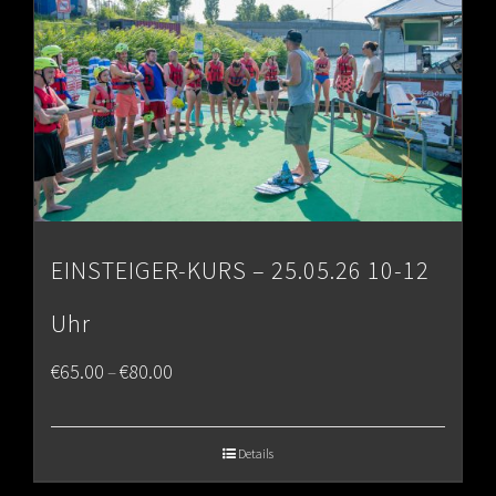
EINSTEIGER-KURS – 25.05.26 10-12
Uhr
Price
€
65.00
€
80.00
–
range:
€65.00
Details