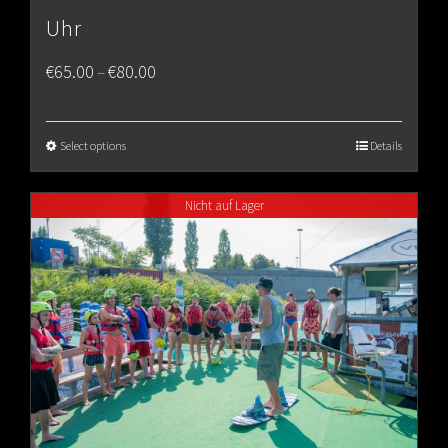
Uhr
Price
€
65.00
€
80.00
–
range:
€65.00
Select options
Details
through
Nicht auf Lager
€80.00