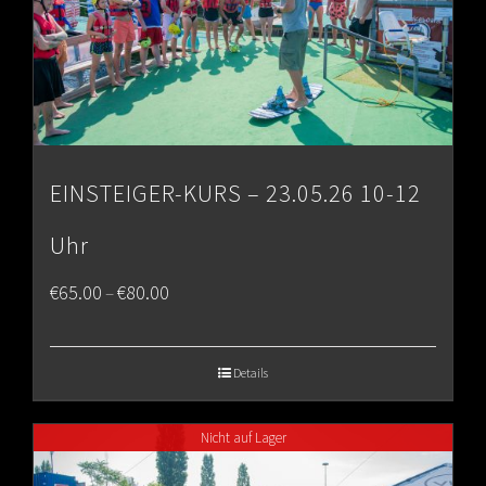
EINSTEIGER-KURS – 23.05.26 10-12
Uhr
Price
€
65.00
€
80.00
–
range:
€65.00
Details
through
Nicht auf Lager
€80.00