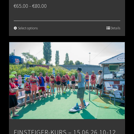
Price
€
65.00
€
80.00
–
range:
€65.00
Select options
Details
through
€80.00
EINSTEIGER-KURS – 15.06.26 10-12