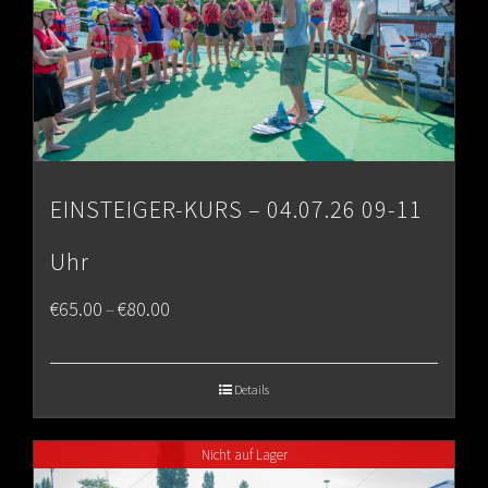
EINSTEIGER-KURS – 04.07.26 09-11
Uhr
Price
€
65.00
€
80.00
–
range:
€65.00
Details
through
Nicht auf Lager
€80.00