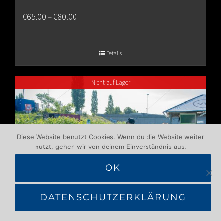
Price
€
65.00
€
80.00
–
range:
€65.00
Details
through
Nicht auf Lager
€80.00
Diese Website benutzt Cookies. Wenn du die Website weiter
nutzt, gehen wir von deinem Einverständnis aus.
OK
DATENSCHUTZERKLÄRUNG