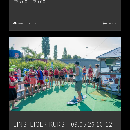
Price
€
65.00
€
80.00
–
range:
€65.00
Select options
Details
through
€80.00
EINSTEIGER-KURS – 09.05.26 10-12