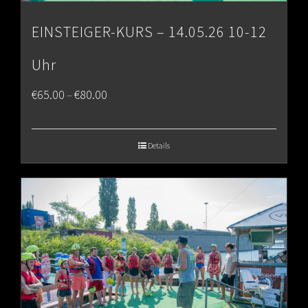
EINSTEIGER-KURS – 14.05.26 10-12
Uhr
Price
€
65.00
€
80.00
–
range:
€65.00
Details
through
€80.00