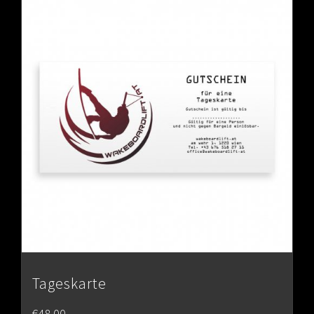
Tageskarte
€
48.00