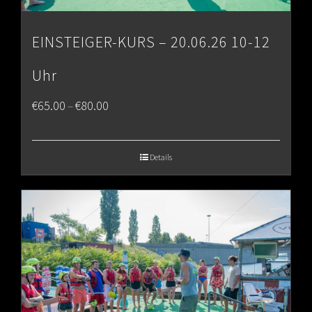
EINSTEIGER-KURS – 20.06.26 10-12
Uhr
Price
€
65.00
€
80.00
–
range:
€65.00
Details
through
€80.00