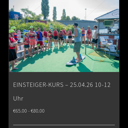
€80.00
EINSTEIGER-KURS – 25.04.26 10-12
Uhr
Price
€
65.00
€
80.00
–
range: