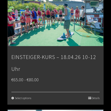
EINSTEIGER-KURS – 18.04.26 10-12
Uhr
Price
€
65.00
€
80.00
–
range:
€65.00
Select options
Details
through