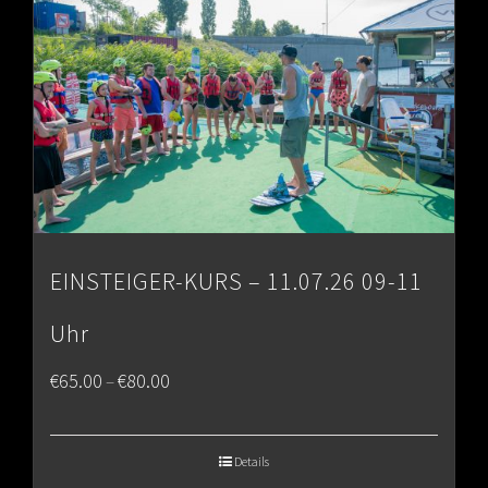
EINSTEIGER-KURS – 11.07.26 09-11
Uhr
Price
€
65.00
€
80.00
–
range:
€65.00
Details