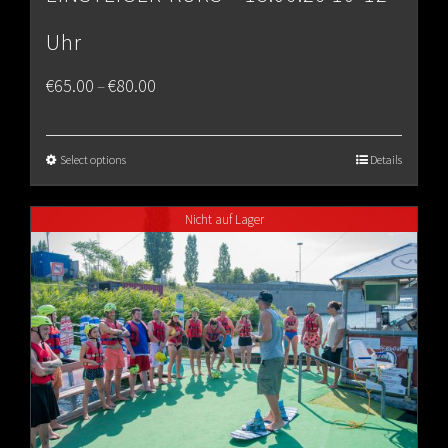
Uhr
Price
€
65.00
€
80.00
–
range:
€65.00
Select options
Details
through
Nicht auf Lager
€80.00