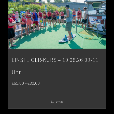
EINSTEIGER-KURS – 10.08.26 09-11
Uhr
Price
€
65.00
€
80.00
–
range:
€65.00
Details
through