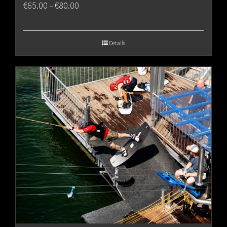
Price
€
65.00
€
80.00
–
range:
€65.00
Details
through
€80.00