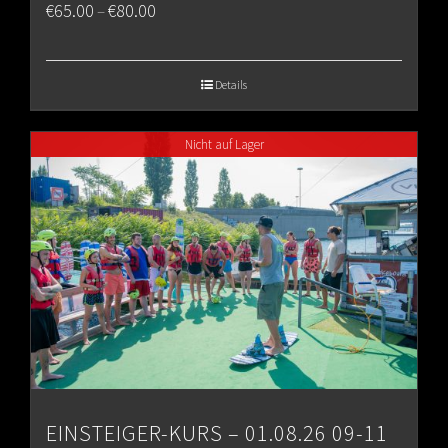
Price
€
65.00
€
80.00
–
range:
€65.00
Details
through
Nicht auf Lager
€80.00
EINSTEIGER-KURS – 01.08.26 09-11