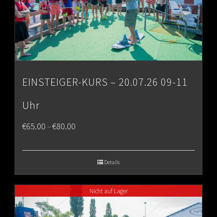
EINSTEIGER-KURS – 20.07.26 09-11
Uhr
Price
€
65.00
€
80.00
–
range:
€65.00
Details
through
Nicht auf Lager
€80.00