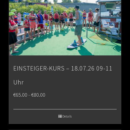
EINSTEIGER-KURS – 18.07.26 09-11
Uhr
Price
€
65.00
€
80.00
–
range:
€65.00
Details
through