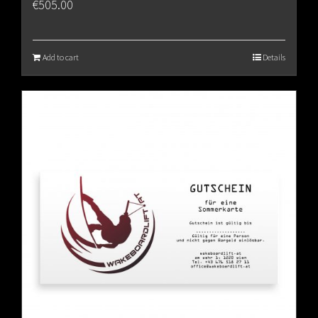
€
505.00
Add to cart
Details