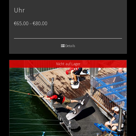
Uhr
Price
€
65.00
€
80.00
–
range:
€65.00
Details
through
Nicht auf Lager
€80.00