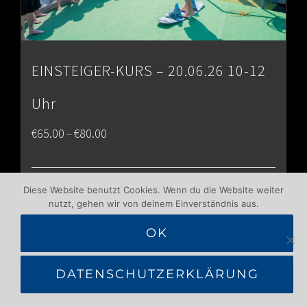
EINSTEIGER-KURS – 20.06.26 10-12
Uhr
Price
€
65.00
€
80.00
–
range:
€65.00
Details
Diese Website benutzt Cookies. Wenn du die Website weiter
nutzt, gehen wir von deinem Einverständnis aus.
through
OK
€80.00
DATENSCHUTZERKLÄRUNG