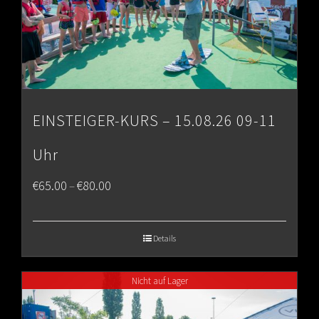
EINSTEIGER-KURS – 15.08.26 09-11
Uhr
Price
€
65.00
€
80.00
–
range:
€65.00
Details
through
Nicht auf Lager
€80.00