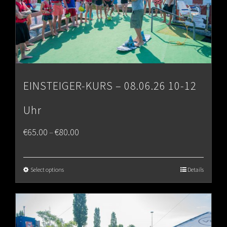
EINSTEIGER-KURS – 08.06.26 10-12
Uhr
Price
€
65.00
€
80.00
–
range:
€65.00
Select options
Details
through
€80.00