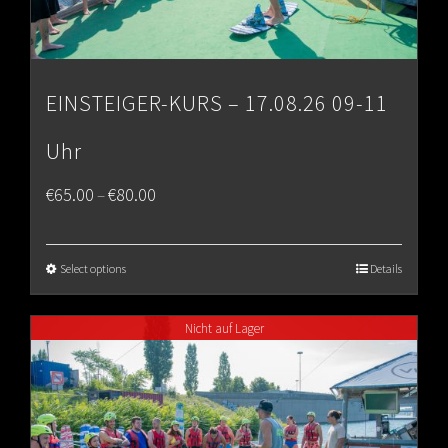
EINSTEIGER-KURS – 17.08.26 09-11
Uhr
Price
€
65.00
€
80.00
–
range:
€65.00
Select options
Details
through
Nicht auf Lager
€80.00