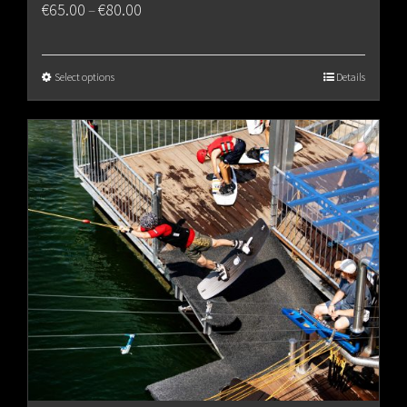
Price
€
65.00
€
80.00
–
range:
€65.00
Select options
Details
through
€80.00