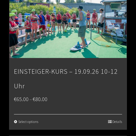
EINSTEIGER-KURS – 19.09.26 10-12
Uhr
Price
€
65.00
€
80.00
–
range:
€65.00
Select options
Details
through