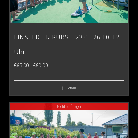
EINSTEIGER-KURS – 23.05.26 10-12
Uhr
Price
€
65.00
€
80.00
–
range:
€65.00
Details
through
Nicht auf Lager
€80.00