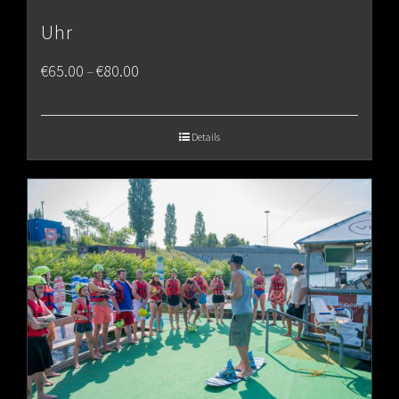
Uhr
Price
€
65.00
€
80.00
–
range:
€65.00
Details
through
€80.00