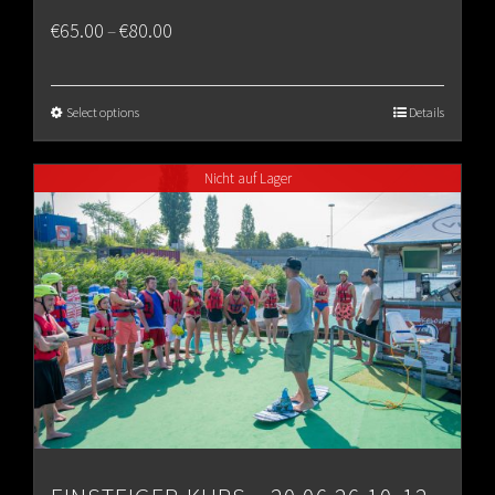
Price
€
65.00
€
80.00
–
range:
€65.00
Select options
Details
through
Nicht auf Lager
€80.00