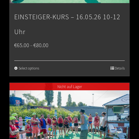
EINSTEIGER-KURS – 16.05.26 10-12
Uhr
Price
€
65.00
€
80.00
–
range:
€65.00
Select options
Details
through
Nicht auf Lager
€80.00