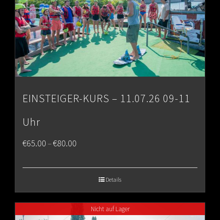
EINSTEIGER-KURS – 11.07.26 09-11
Uhr
Price
€
65.00
€
80.00
–
range:
€65.00
Details
through
Nicht auf Lager
€80.00