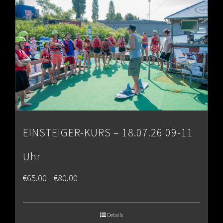
EINSTEIGER-KURS – 18.07.26 09-11
Uhr
Price
€
65.00
€
80.00
–
range:
€65.00
Details