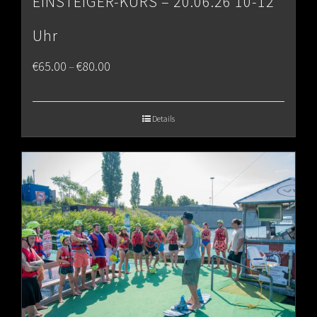
EINSTEIGER-KURS – 20.06.26 10-12
Uhr
Price
€
65.00
€
80.00
–
range:
€65.00
Details
through
€80.00