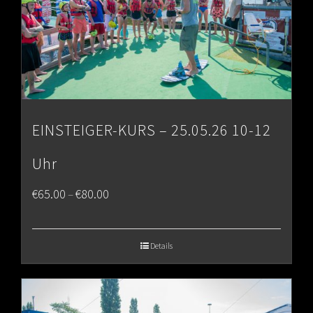
EINSTEIGER-KURS – 25.05.26 10-12
Uhr
Price
€
65.00
€
80.00
–
range:
€65.00
Details
through
€80.00