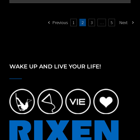
through
€80.00
Previous
1
2
3
…
5
Next
WAKE UP AND LIVE YOUR LIFE!