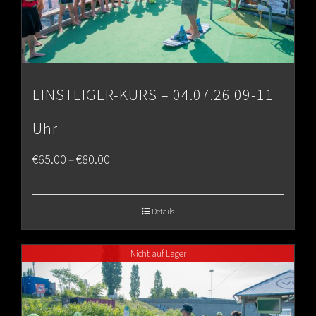
EINSTEIGER-KURS – 04.07.26 09-11
Uhr
Price
€
65.00
€
80.00
–
range:
€65.00
Details
through
Nicht auf Lager
€80.00