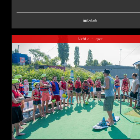
range:
€65.00
Details
through
Nicht auf Lager
€80.00