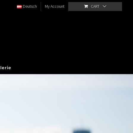
Deutsch
My Account
CART
lerie