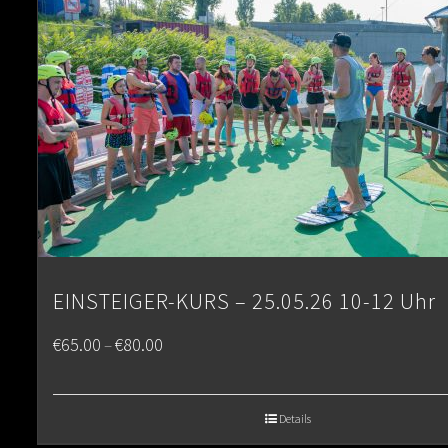
EINSTEIGER-KURS – 25.05.26 10-12 Uhr
Price
€
65.00
€
80.00
–
range:
€65.00
Details