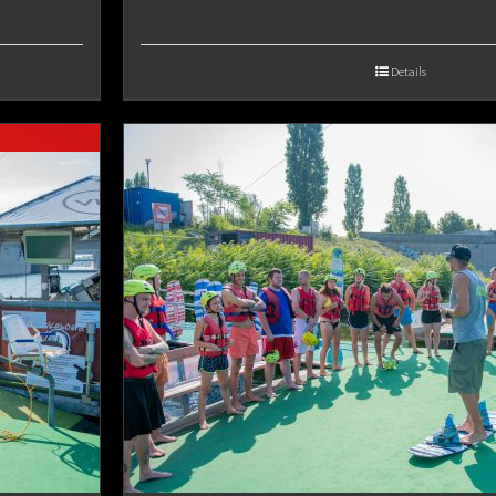
range:
€65.00
Details
through
€80.00