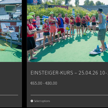
EINSTEIGER-KURS – 25.04.26 10-
Price
€
65.00
€
80.00
–
range:
€65.00
Select options