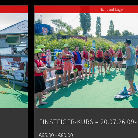
through
Nicht auf Lager
€80.00
EINSTEIGER-KURS – 20.07.26 09-
Price
€
65.00
€
80.00
–