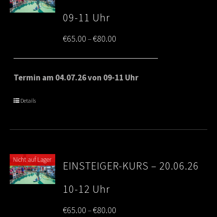
09-11 Uhr
Price
€
65.00
€
80.00
–
range:
€65.00
Termin am 04.07.26 von 09-11 Uhr
through
Details
€80.00
Nicht auf Lager
EINSTEIGER-KURS – 20.06.26
10-12 Uhr
Price
€
65.00
€
80.00
–