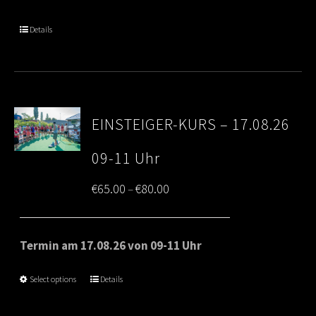
through
Details
€80.00
EINSTEIGER-KURS – 17.08.26
09-11 Uhr
Price
€
65.00
€
80.00
–
range:
€65.00
Termin am 17.08.26 von 09-11 Uhr
through
Select options
Details
€80.00