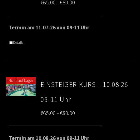
Price
€
65.00
€
80.00
–
range:
€65.00
Termin am 11.07.26 von 09-11 Uhr
through
Details
€80.00
Nicht auf Lager
EINSTEIGER-KURS – 10.08.26
09-11 Uhr
Price
€
65.00
€
80.00
–
range:
€65.00
Termin am 10.08.26 von 09-11 Uhr