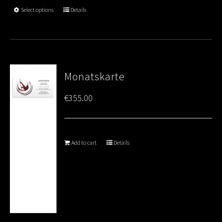
through
Select options
Details
€80.00
Monatskarte
€
355.00
Add to cart
Details