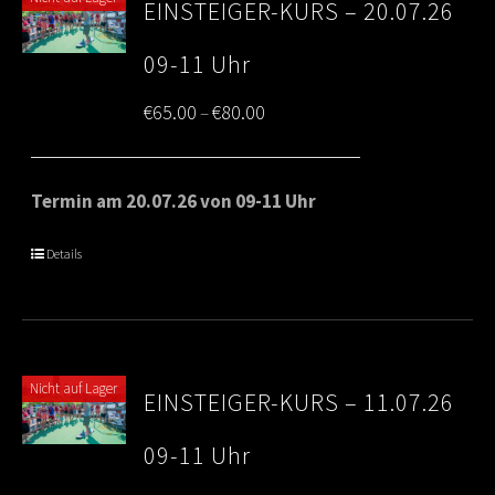
EINSTEIGER-KURS – 20.07.26
09-11 Uhr
Price
€
65.00
€
80.00
–
range:
€65.00
Termin am 20.07.26 von 09-11 Uhr
through
Details
€80.00
Nicht auf Lager
EINSTEIGER-KURS – 11.07.26
09-11 Uhr