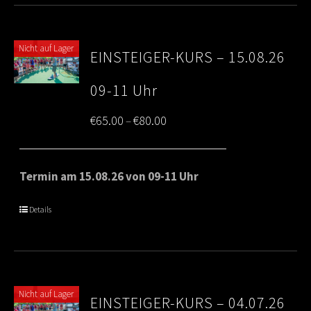
Nicht auf Lager
EINSTEIGER-KURS – 15.08.26
09-11 Uhr
Price
€
65.00
€
80.00
–
range:
€65.00
Termin am 15.08.26 von 09-11 Uhr
through
Details
€80.00
Nicht auf Lager
EINSTEIGER-KURS – 04.07.26