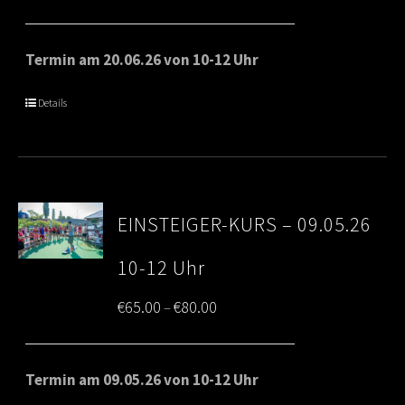
range:
€65.00
Termin am 20.06.26 von 10-12 Uhr
through
Details
€80.00
EINSTEIGER-KURS – 09.05.26
10-12 Uhr
Price
€
65.00
€
80.00
–
range:
€65.00
Termin am 09.05.26 von 10-12 Uhr