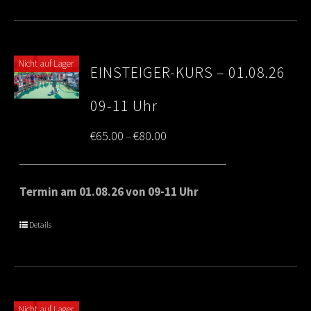
Nicht auf Lager
EINSTEIGER-KURS – 01.08.26
09-11 Uhr
Price
€
65.00
€
80.00
–
range:
€65.00
Termin am 01.08.26 von 09-11 Uhr
through
Details
€80.00
Nicht auf Lager