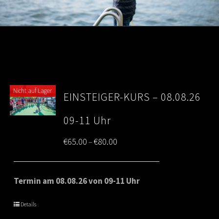
Nicht auf Lager
EINSTEIGER-KURS – 08.08.26
09-11 Uhr
Price
€
65.00
€
80.00
–
range:
€65.00
Termin am 08.08.26 von 09-11 Uhr
through
Details
€80.00