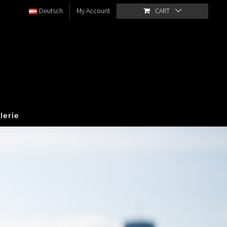
Deutsch
My Account
CART
lerie