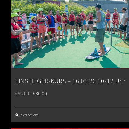
EINSTEIGER-KURS – 16.05.26 10-12 Uhr
Price
€
65.00
€
80.00
–
range:
€65.00
Select options
through