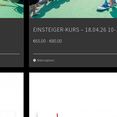
EINSTEIGER-KURS – 18.04.26 10-
Price
€
65.00
€
80.00
–
range:
€65.00
Select options
through
€80.00