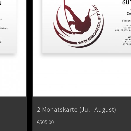
2 Monatskarte (Juli-August)
€
505.00