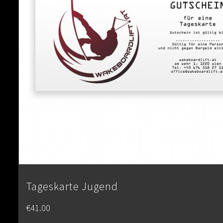
Tageskarte Jugend
€
41.00