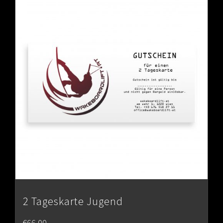
2 Tageskarte Jugend
€
66.00