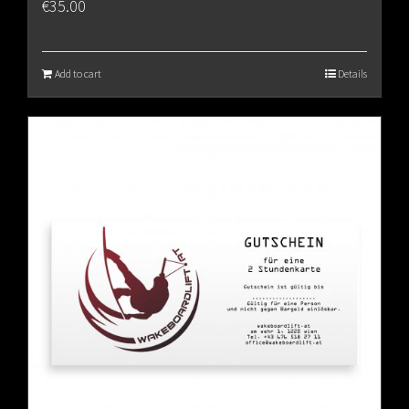
€
35.00
Add to cart
Details