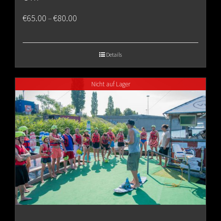
Price
€
65.00
€
80.00
–
range:
€65.00
Details
through
Nicht auf Lager
€80.00