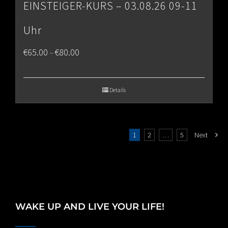
EINSTEIGER-KURS – 03.08.26 09-11
Uhr
Price
€
65.00
€
80.00
–
range:
€65.00
Details
through
€80.00
1
2
…
5
Next
WAKE UP AND LIVE YOUR LIFE!